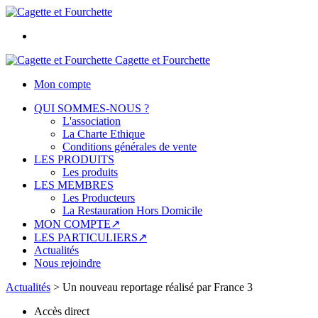
Cagette et Fourchette
Mon compte
QUI SOMMES-NOUS ?
L'association
La Charte Ethique
Conditions générales de vente
LES PRODUITS
Les produits
LES MEMBRES
Les Producteurs
La Restauration Hors Domicile
MON COMPTE↗
LES PARTICULIERS↗
Actualités
Nous rejoindre
Actualités
>
Un nouveau reportage réalisé par France 3
Accès direct