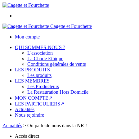
Cagette et Fourchette
Mon compte
QUI SOMMES-NOUS ?
L'association
La Charte Ethique
Conditions générales de vente
LES PRODUITS
Les produits
LES MEMBRES
Les Producteurs
La Restauration Hors Domicile
MON COMPTE↗
LES PARTICULIERS↗
Actualités
Nous rejoindre
Actualités
>
On parle de nous dans la NR !
Accès direct