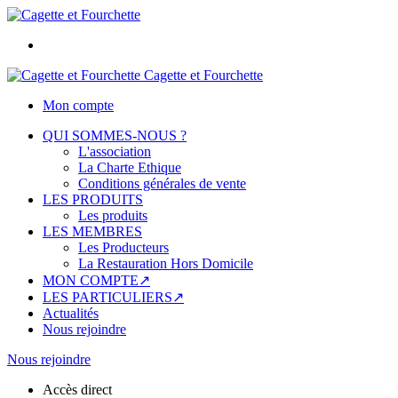
Cagette et Fourchette
Mon compte
QUI SOMMES-NOUS ?
L'association
La Charte Ethique
Conditions générales de vente
LES PRODUITS
Les produits
LES MEMBRES
Les Producteurs
La Restauration Hors Domicile
MON COMPTE↗
LES PARTICULIERS↗
Actualités
Nous rejoindre
Nous rejoindre
Accès direct